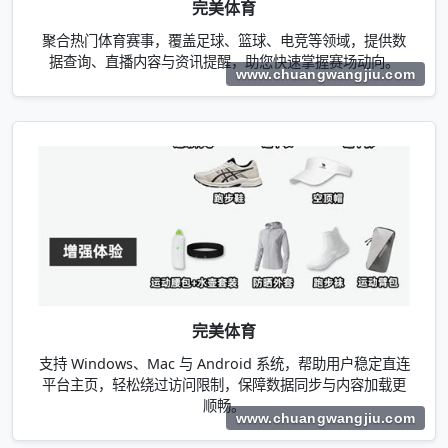
完美体育
聚合热门体育赛事，覆盖足球、篮球、电竞等领域，提供数
据查询、直播内容与资讯提醒，助您快速掌握赛场动向。
www.chuangwangjiu.com
完美体育
支持 Windows、Mac 与 Android 系统，帮助用户稳定直连
平台主页，轻松绕过访问限制，保障数据同步与内容加载更
顺畅。
www.chuangwangjiu.com