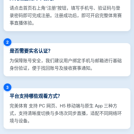
请点击首页右上角“注册”按钮，填写手机号、验证码与登
录密码即可完成注册。注册成功后，即可开启完整体育赛
事直播体验。
2
是否需要实名认证？
为保障账号安全，我们建议用户绑定手机与邮箱进行基础
身份验证，便于找回账号及接收赛事通知。
3
平台支持哪些观看方式？
完美体育 支持 PC 网页、H5 移动端与原生 App 三种方
式，支持清晰度切换与多场次同步直播，适配不同网络环
境与设备。