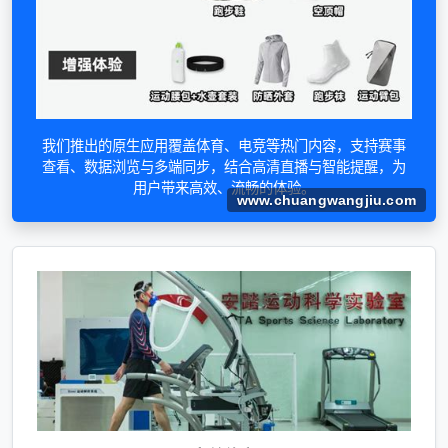
我们推出的原生应用覆盖体育、电竞等热门内容，支持赛事
查看、数据浏览与多端同步，结合高清直播与智能提醒，为
用户带来高效、流畅的体验。
www.chuangwangjiu.com