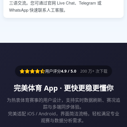
三语交流。您可通过官网 Live Chat、Telegram 或
WhatsApp 快速联系人工客服。
用户评分
4.9 / 5.0
200 万+ 次下载
完美体育 App · 更快更稳更懂你
为热衷体育赛事的用户设计，支持实时数据刷新、赛况追
踪与多端同步体验。
完美适配 iOS / Android，界面简洁流畅，轻松满足专业
观赛与数据分析需求。