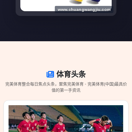
www.chuangwangjiu.com
体育头条
完美体育整合每日焦点头条，聚焦完美体育 - 完美体育(中国)最具价
值的第一手资讯