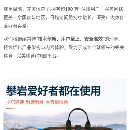
截至目前，完美体育 已拥有超
100 万+
注册用户，服务网络
覆盖十余国家与地区，日均访问量持续增长，深受广大体育
爱好者喜爱。
我们将继续秉持“
技术创新、用户至上、安全高效
”的理念，
持续优化产品架构与内容体验，致力于成为全球领先的完美
体育 - 完美体育(中国)平台。