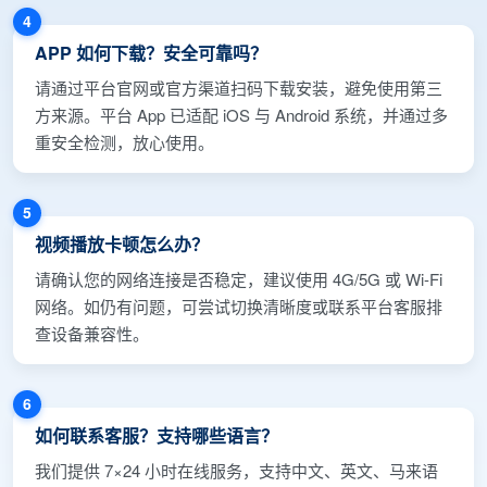
4
APP 如何下载？安全可靠吗？
请通过平台官网或官方渠道扫码下载安装，避免使用第三
方来源。平台 App 已适配 iOS 与 Android 系统，并通过多
重安全检测，放心使用。
5
视频播放卡顿怎么办？
请确认您的网络连接是否稳定，建议使用 4G/5G 或 Wi-Fi
网络。如仍有问题，可尝试切换清晰度或联系平台客服排
查设备兼容性。
6
如何联系客服？支持哪些语言？
我们提供 7×24 小时在线服务，支持中文、英文、马来语