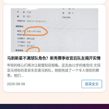
马刺新星不满球队角色？新秀赛季收官后队友揭开实情
年轻的核心们再次让联盟刮目相看。这支由22岁的维克托·文班
亚马领衔的圣安东尼奥马刺队，刚刚完成了一个令人惊叹的赛
季。他们...
阅读全文
2026-08-08